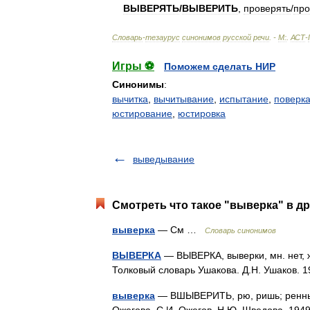
ВЫВЕРЯТЬ
/
ВЫВЕРИТЬ
,
проверять
/
про
Словарь
-
тезаурус
синонимов
русской
речи
. -
М:
.
АСТ
-
Игры ⚽
Поможем сделать НИР
Синонимы
:
вычитка
,
вычитывание
,
испытание
,
поверк
юстирование
,
юстировка
выведывание
Смотреть что такое "выверка" в др
выверка
— См …
Словарь синонимов
ВЫВЕРКА
— ВЫВЕРКА, выверки, мн. нет, же
Толковый словарь Ушакова. Д.Н. Ушаков.
выверка
— ВШЫВЕРИТЬ, рю, ришь; ренный;