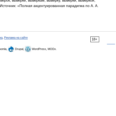
верок, выверке, выверкам, выверку, выверки, выверкой,
(Источник: «Полная акцентуированная парадигма по А. А.
ка
,
Реклама на сайте
18+
omla,
Drupal,
WordPress, MODx.