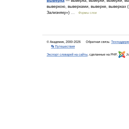
выверка
— выверка, выверки, выверки, вы
выверкою, выверками, выверке, выверках 
Зализняку») …
Формы слов
© Академик, 2000-2026
Обратная связь:
Техподдерж
👣 Путешествия
Экспорт словарей на сайты
, сделанные на PHP,
Jo