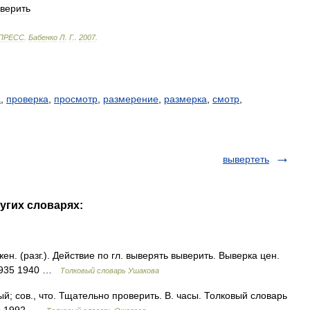
верить
ПРЕСС
.
Бабенко
Л
.
Г
.
.
2007
.
а
,
проверка
,
просмотр
,
размерение
,
размерка
,
смотр
,
вывертеть
угих словарях:
н. (разг.). Действие по гл. выверять выверить. Выверка цен.
 1935 1940 …
Толковый словарь Ушакова
 сов., что. Тщательно проверить. В. часы. Толковый словарь