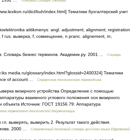
49 1992 …
Толковый словарь Ожегова
w.lexikon.ru/dict/buh/index.html] Тематики бухгалтерский учет
oelektronika atitikmenys: angl. adjustment; alignment; registration
g, f rus. выверка, f; совмещение, n pranc. alignement, m;
в. Словарь бизнес терминов. Академик.ру. 2001 …
Словарь
.iks media.ru/glossary/index.html?glossid=2400324] Тематики
ance of account …
Справочник технического переводчика
ыверка визирного устройства Определение с помощью
аппаратуры взаимного углового положения оси визирного
и объекта Источник: ГОСТ 19156 79: Аппаратура
инов нормативно-технической документации
 гл. выверять, выверить 2. Результат такого действия.
емова. 2000 …
Современный толковый словарь русского языка Ефремовой