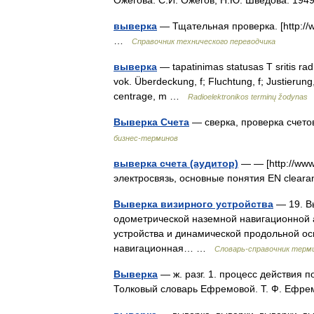
Ожегова. С.И. Ожегов, Н.Ю. Шведова. 19
выверка
— Тщательная проверка. [http://ww
…
Справочник технического переводчика
выверка
— tapatinimas statusas T sritis radi
vok. Überdeckung, f; Fluchtung, f; Justierun
centrage, m …
Radioelektronikos terminų žodynas
Выверка Счета
— сверка, проверка счето
бизнес-терминов
выверка счета (аудитор)
— — [http://www
электросвязь, основные понятия EN clear
Выверка визирного устройства
— 19. В
одометрической наземной навигационной 
устройства и динамической продольной ос
навигационная… …
Словарь-справочник терм
Выверка
— ж. разг. 1. процесс действия по
Толковый словарь Ефремовой. Т. Ф. Ефр